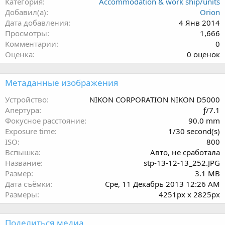
Категория
Accommodation & work ship/units
Добавил(а)
Orion
Дата добавления
4 Янв 2014
Просмотры
1,666
Комментарии
0
0
Оценка
0 оценок
.
0
Метаданные изображения
0
з
Устройство
NIKON CORPORATION NIKON D5000
в
Апертура
ƒ/7.1
ё
Фокусное расстояние
90.0 mm
з
Exposure time
1/30 second(s)
д
ISO
800
Вспышка
Авто, не сработала
Название
stp-13-12-13_252.JPG
Размер
3.1 MB
Дата съёмки
Сре, 11 Декабрь 2013 12:26 AM
Размеры
4251px x 2825px
Поделиться медиа