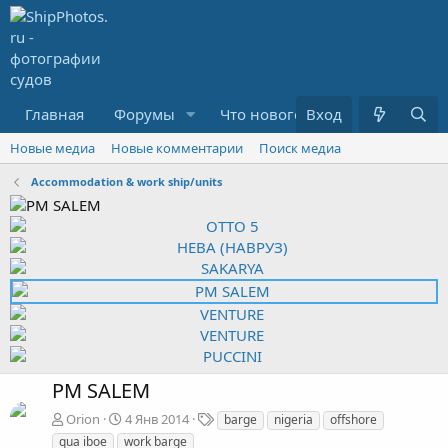
Главная
Форумы
Что нового?
Вход
Медиа
R
Новые медиа
Новые комментарии
Поиск медиа
Accommodation & work ship/units
PM SALEM
Т
Orion
4 Янв 2014
barge
nigeria
offshore
е
qua iboe
work barge