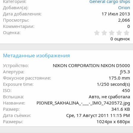
Категория
General cargo ships
Добавил(а)
Orion
Дата добавления
17 Июл 2013
Просмотры
2,066
Комментарии
0
0
Оценка
.
0 оценок
0
0
з
Метаданные изображения
в
ё
Устройство
NIKON CORPORATION NIKON D5000
з
Апертура
ƒ/5.3
д
Фокусное расстояние
175.0 mm
Exposure time
1/250 second(s)
ISO
450
Вспышка
Авто, не сработала
Название
PIONER_SAKHALINA_-___-_IMO_7420572.jpg
Размер
341.6 KB
Дата съёмки
Сре, 17 Август 2011 11:15 PM
Размеры
1024px x 680px