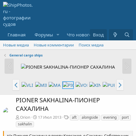
Главная
Форумы
Что нового?
Вход
Медиа
R
Новые медиа
Новые комментарии
Поиск медиа
General cargo ships
PIONER SAKHALINA-ПИОНЕР
САХАЛИНА
Т
Orion
17 Июл 2013
aft
alongside
evening
port
е
sakhalin
г
и
т/х Пионер Сахалина в порту Корсаков, о.Сахалин. Собственник