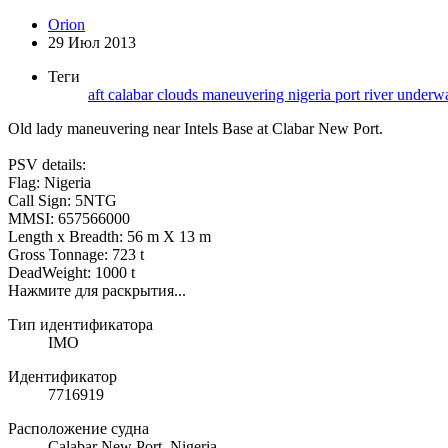
Orion
29 Июл 2013
Теги
aft
calabar
clouds
maneuvering
nigeria
port
river
underw
Old lady maneuvering near Intels Base at Clabar New Port.
PSV details:
Flag: Nigeria
Call Sign: 5NTG
MMSI: 657566000
Length x Breadth: 56 m X 13 m
Gross Tonnage: 723 t
DeadWeight: 1000 t
Нажмите для раскрытия...
Тип идентификатора
IMO
Идентификатор
7716919
Расположение судна
Calabar New Port, Nigeria