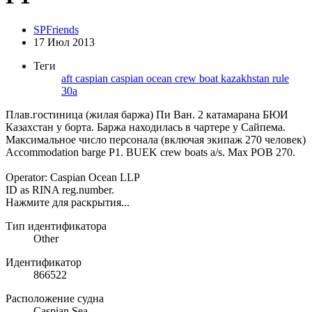
SPFriends
17 Июл 2013
Теги
aft
caspian
caspian ocean
crew boat
kazakhstan
rule
30a
Плав.гостиница (жилая баржа) Пи Ван. 2 катамарана БЮИ
Казахстан у борта. Баржа находилась в чартере у Сайпема.
Максимальное число персонала (включая экипаж 270 человек)
Accommodation barge P1. BUEK crew boats a/s. Max POB 270.
Operator: Caspian Ocean LLP
ID as RINA reg.number.
Нажмите для раскрытия...
Тип идентификатора
Other
Идентификатор
866522
Расположение судна
Caspian Sea