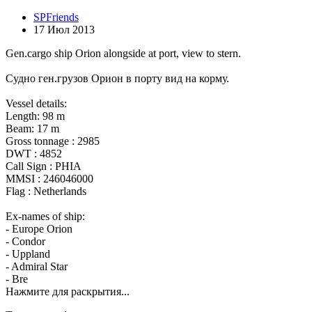
SPFriends
17 Июл 2013
Gen.cargo ship Orion alongside at port, view to stern.
Судно ген.грузов Орион в порту вид на корму.
Vessel details:
Length: 98 m
Beam: 17 m
Gross tonnage : 2985
DWT : 4852
Call Sign : PHIA
MMSI : 246046000
Flag : Netherlands
Ex-names of ship:
- Europe Orion
- Condor
- Uppland
- Admiral Star
- Bre
Нажмите для раскрытия...