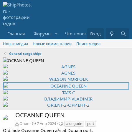
Главная
Форумы
Что нового?
Вход
Медиа
R
Новые медиа
Новые комментарии
Поиск медиа
General cargo ships
OCEANNE QUEEN
Т
Orion
7 Апр 2024
alongside
port
е
Old lady Oceanne Queen a/s at Douala port.