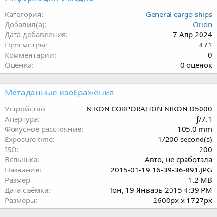
Категория
General cargo ships
Добавил(а)
Orion
Дата добавления
7 Апр 2024
Просмотры
471
Комментарии
0
0
Оценка
0 оценок
.
0
Метаданные изображения
0
з
Устройство
NIKON CORPORATION NIKON D5000
в
Апертура
ƒ/7.1
ё
Фокусное расстояние
105.0 mm
з
Exposure time
1/200 second(s)
д
ISO
200
Вспышка
Авто, не сработала
Название
2015-01-19 16-39-36-891.JPG
Размер
1.2 MB
Дата съёмки
Пон, 19 Январь 2015 4:39 PM
Размеры
2600px x 1727px