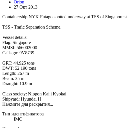
Orion
27 Окт 2013
Containership NYK Futago spotted underway at TSS of Singapore str
TSS - Trafic Separation Scheme.
Vessel details:
Flag: Singapore
MMSI: 566002000
Callsign: 9V8739
GRT: 44,925 tons
DWT: 52,190 tons
Length: 267 m
Beam: 35 m
Draught: 10.9 m
Class society: Nippon Kaiji Kyokai
Shipyard: Hyundai H
Нажмите для раскрытия...
Тип идентификатора
IMO