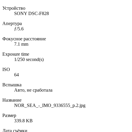
Устройство
SONY DSC-F828
Апертура
ƒ/5.6
Фокусное расстояние
7.1 mm
Exposure time
1/250 second(s)
ISO
64
Вспышка
Авто, не сработала
Название
NOR_SEA_-_IMO_9336555_p.2.jpg
Размер
339.8 KB
Дата съёмки