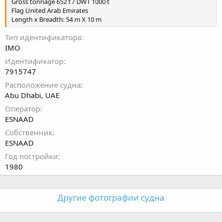
Gross tonnage 652 t / DWT 1000 t
Flag United Arab Emirates
Length x Breadth: 54 m X 10 m
Тип идентификатора
IMO
Идентификатор
7915747
Расположение судна
Abu Dhabi, UAE
Оператор
ESNAAD
Собственник
ESNAAD
Год постройки
1980
Другие фотографии судна