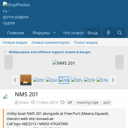
Главная
Форумы
Что нового?
Вход
Медиа
R
Новые медиа
Новые комментарии
Поиск медиа
Multipurpose and offshore support vessels & barges
NMS 201
Т
Orion
17 Июл 2013
aft
mooring rope
port
е
г
Utility boat NMS 201 alongside at Free Port (Meena Zayaed).
и
Owners web site: esnaad.ae
Call Sign A6E2213 / MMSI 470247000