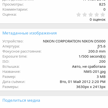
Просмотры
825
Комментарии
0
0
Оценка
.
0 оценок
0
0
з
Метаданные изображения
в
ё
Устройство
NIKON CORPORATION NIKON D5000
з
Апертура
ƒ/5.6
д
Фокусное расстояние
200.0 mm
Exposure time
1/500 second(s)
ISO
200
Вспышка
Авто, не сработала
Название
NMS-201.jpg
Размер
3 MB
Дата съёмки
Вто, 01 Май 2012 2:20 PM
Размеры
3630px x 2413px
Поделиться медиа