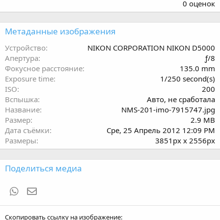
.
0 оценок
0
0
з
Метаданные изображения
в
ё
Устройство
NIKON CORPORATION NIKON D5000
з
Апертура
ƒ/8
д
Фокусное расстояние
135.0 mm
Exposure time
1/250 second(s)
ISO
200
Вспышка
Авто, не сработала
Название
NMS-201-imo-7915747.jpg
Размер
2.9 MB
Дата съёмки
Сре, 25 Апрель 2012 12:09 PM
Размеры
3851px x 2556px
Поделиться медиа
WhatsApp
Электронная почта
Скопировать ссылку на изображение