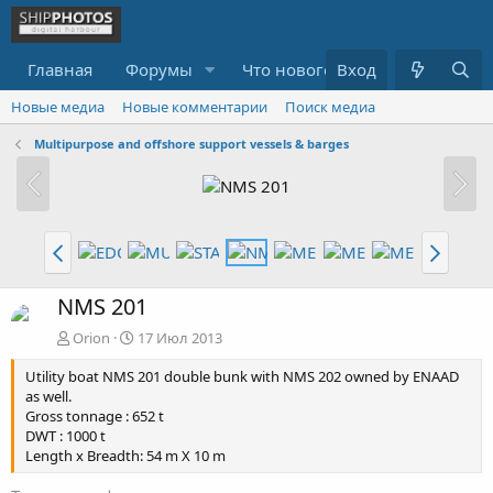
Главная
Форумы
Что нового?
Вход
Медиа
R
Новые медиа
Новые комментарии
Поиск медиа
Multipurpose and offshore support vessels & barges
NMS 201
Orion
17 Июл 2013
Utility boat NMS 201 double bunk with NMS 202 owned by ENAAD
as well.
Gross tonnage : 652 t
DWT : 1000 t
Length x Breadth: 54 m X 10 m