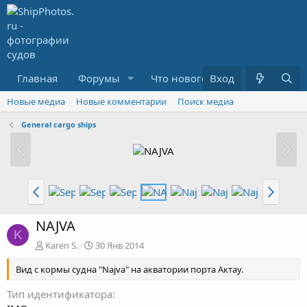
Главная
Форумы
Что нового?
Вход
Медиа
R
Новые медиа
Новые комментарии
Поиск медиа
General cargo ships
NAJVA
K
Karen S.
30 Янв 2014
Вид с кормы судна "Najva" на акватории порта Актау.
Тип идентификатора