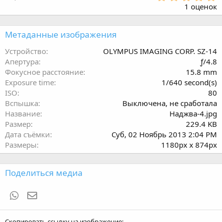
.
1 оценок
0
0
з
Метаданные изображения
в
ё
Устройство
OLYMPUS IMAGING CORP. SZ-14
з
Апертура
ƒ/4.8
д
Фокусное расстояние
15.8 mm
Exposure time
1/640 second(s)
ISO
80
Вспышка
Выключена, не сработала
Название
Наджва-4.jpg
Размер
229.4 KB
Дата съёмки
Суб, 02 Ноябрь 2013 2:04 PM
Размеры
1180px x 874px
Поделиться медиа
WhatsApp
Электронная почта
Скопировать ссылку на изображение