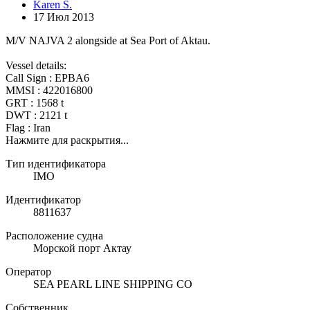
Karen S.
17 Июл 2013
M/V NAJVA 2 alongside at Sea Port of Aktau.
Vessel details:
Call Sign : EPBA6
MMSI : 422016800
GRT : 1568 t
DWT : 2121 t
Flag : Iran
Нажмите для раскрытия...
Тип идентификатора
IMO
Идентификатор
8811637
Расположение судна
Морской порт Актау
Оператор
SEA PEARL LINE SHIPPING CO
Собственник