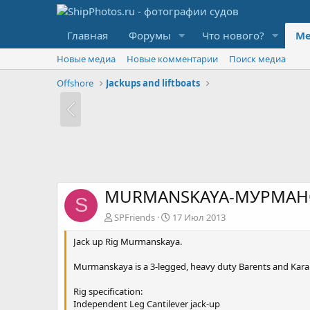
Главная
Форумы
Что нового?
Ме
Новые медиа
Новые комментарии
Поиск медиа
Offshore
Jackups and liftboats
MURMANSKAYA-МУРМАН
S
SPFriends
17 Июл 2013
Jack up Rig Murmanskaya.
Murmanskaya is a 3-legged, heavy duty Barents and Kara Se
Rig specification:
Independent Leg Cantilever jack-up