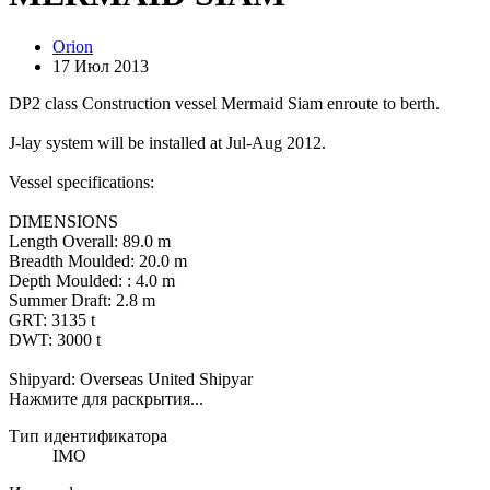
Orion
17 Июл 2013
DP2 class Construction vessel Mermaid Siam enroute to berth.
J-lay system will be installed at Jul-Aug 2012.
Vessel specifications:
DIMENSIONS
Length Overall: 89.0 m
Breadth Moulded: 20.0 m
Depth Moulded: : 4.0 m
Summer Draft: 2.8 m
GRT: 3135 t
DWT: 3000 t
Shipyard: Overseas United Shipyar
Нажмите для раскрытия...
Тип идентификатора
IMO