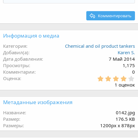
Комментировать
Информация о медиа
Категория
Chemical and oil product tankers
Добавил(а)
Karen S.
Дата добавления
7 Май 2014
Просмотры
1,175
Комментарии
0
4
Оценка
.
1 оценок
0
0
з
Метаданные изображения
в
ё
Название
0142.jpg
з
Размер
176.5 KB
д
Размеры
1200px x 878px