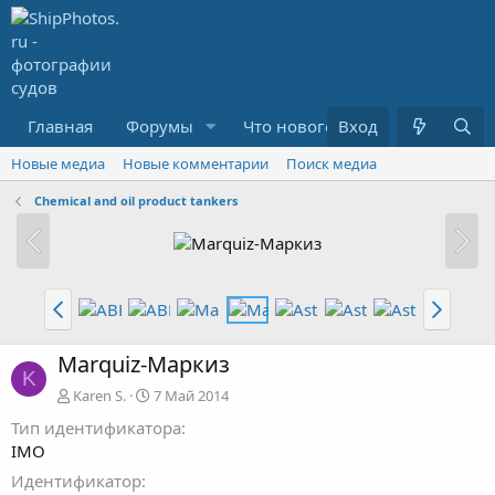
Главная
Форумы
Что нового?
Вход
Медиа
R
Новые медиа
Новые комментарии
Поиск медиа
Chemical and oil product tankers
Marquiz-Маркиз
K
Karen S.
7 Май 2014
Тип идентификатора
IMO
Идентификатор