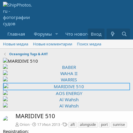
Главная
Форумы
Что нового?
Вход
Медиа
R
Новые медиа
Новые комментарии
Поиск медиа
Oceangoing Tugs & AHT
MARIDIVE 510
Т
Orion
17 Июл 2013
aft
alongside
port
sunrise
е
Registration: