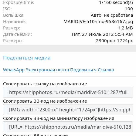
з
Exposure time
1/160 second(s)
д
ISO
100
Вспышка
Авто, не сработала
Название
MARIDIVE-510-imo-9536167.jpg
Размер
1.2 MB
Дата съёмки
Пят, 27 Июль 2012 5:54 AM
Размеры
2300px x 1724px
Поделиться медиа
WhatsApp
Электронная почта
Поделиться
Ссылка
Скопировать ссылку на изображение
Скопировать BB-код на изображение
Скопировать BB-код на миниатюру изображения
Скопировать BB-код галереи