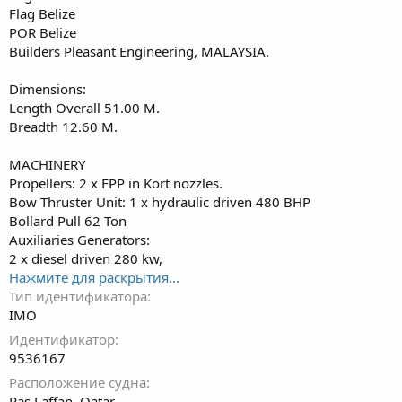
г
Flag Belize
и
POR Belize
Builders Pleasant Engineering, MALAYSIA.
Dimensions:
Length Overall 51.00 M.
Breadth 12.60 M.
MACHINERY
Propellers: 2 x FPP in Kort nozzles.
Bow Thruster Unit: 1 x hydraulic driven 480 BHP
Bollard Pull 62 Ton
Auxiliaries Generators:
2 x diesel driven 280 kw,
Нажмите для раскрытия...
Тип идентификатора
IMO
Идентификатор
9536167
Расположение судна
Ras Laffan, Qatar