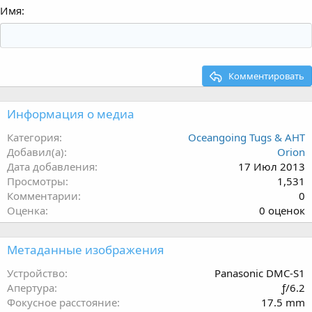
Имя
Комментировать
Информация о медиа
Категория
Oceangoing Tugs & AHT
Добавил(а)
Orion
Дата добавления
17 Июл 2013
Просмотры
1,531
Комментарии
0
0
Оценка
0 оценок
.
0
Метаданные изображения
0
з
Устройство
Panasonic DMC-S1
в
Апертура
ƒ/6.2
ё
Фокусное расстояние
17.5 mm