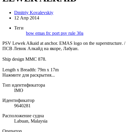
Dmitriy Kovalevskiy
12 Апр 2014
Теги
bow
emas
frc
port
psv
rule 30a
PSV Lewek Alkaid at anchor. EMAS logo on the superstructure. /
ПСВ Левик Алкайд на якоре, Лабуан.
Ship design MMC 878.
Length x Breadth: 79m x 17m
Нажмите для раскрытия...
Тип идентификатора
IMO
Идентификатор
9640281
Расположение судна
Labuan, Malaysia
Оператор