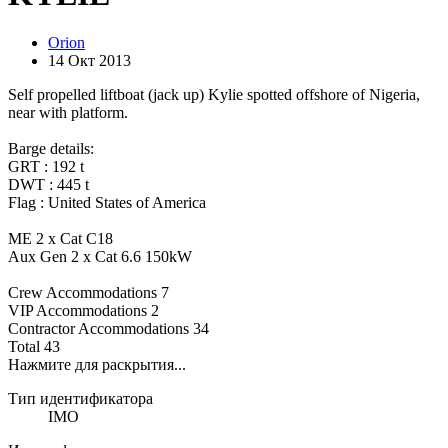
Orion
14 Окт 2013
Self propelled liftboat (jack up) Kylie spotted offshore of Nigeria,
near with platform.
Barge details:
GRT : 192 t
DWT : 445 t
Flag : United States of America
ME 2 x Cat C18
Aux Gen 2 x Cat 6.6 150kW
Crew Accommodations 7
VIP Accommodations 2
Contractor Accommodations 34
Total 43
Нажмите для раскрытия...
Тип идентификатора
IMO