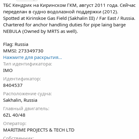
г
ТБС Кендрик на Киринском ГКМ, август 2011 года. Сейчас
и
переделан в судно водолазной поддержки (2012).
Spotted at Kirinskoe Gas Field (Sakhalin III) / Far East / Russia.
Chartered for anchor handling duties for pipe laing barge
NEBULA (Owned by MRTS as well).
Flag: Russia
MMSI: 273349730
Нажмите для раскрытия...
Тип идентификатора
IMO
Идентификатор
8404537
Расположение судна
Sakhalin, Russia
Главный двигатель
6ZL 40/48
Оператор
MARITIME PROJECTS & TECH LTD
Собственник