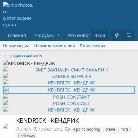
Главная
Форумы
Что нового?
Вход
Медиа
R
Новые медиа
Новые комментарии
Поиск медиа
Suppliers and AHTS
KENDRICK - КЕНДРИК
Т
Orion
17 Июл 2013
4 point mooring
crane
mrts
е
underway