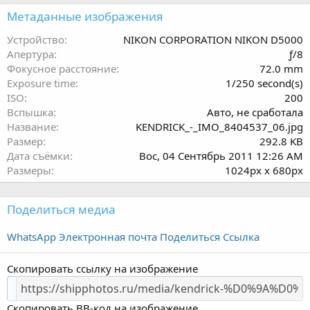
0
Метаданные изображения
0
з
Устройство
NIKON CORPORATION NIKON D5000
в
Апертура
ƒ/8
ё
Фокусное расстояние
72.0 mm
з
Exposure time
1/250 second(s)
д
ISO
200
Вспышка
Авто, не сработала
Название
KENDRICK_-_IMO_8404537_06.jpg
Размер
292.8 KB
Дата съёмки
Вос, 04 Сентябрь 2011 12:26 AM
Размеры
1024px x 680px
Поделиться медиа
WhatsApp
Электронная почта
Поделиться
Ссылка
Скопировать ссылку на изображение
Скопировать BB-код на изображение