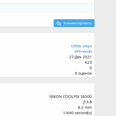
Комментировать
Other ships
SPFriends
27 Дек 2021
623
0
0
0 оценок
.
0
0
з
NIKON COOLPIX S6500
в
ƒ/3.8
ё
8.2 mm
з
1/640 second(s)