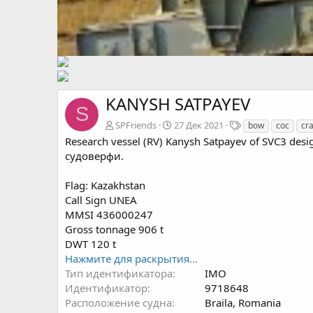
KANYSH SATPAYEV
S
Т
SPFriends
27 Дек 2021
bow
coc
cr
е
Research vessel (RV) Kanysh Satpayev of SVC3 d
г
судоверфи.
и
Flag: Kazakhstan
Call Sign UNEA
MMSI 436000247
Gross tonnage 906 t
DWT 120 t
Нажмите для раскрытия...
Тип идентификатора
IMO
Идентификатор
9718648
Расположение судна
Braila, Romania