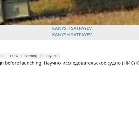
ane
crew
evening
shipyard
esign before launching. Научно-исследовательское судно (НИС