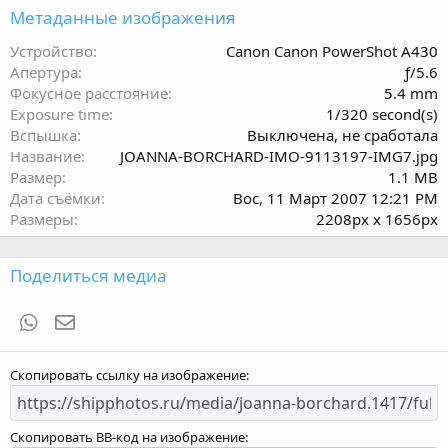
з
Метаданные изображения
в
ё
Устройство
Canon Canon PowerShot A430
з
Апертура
ƒ/5.6
д
Фокусное расстояние
5.4 mm
Exposure time
1/320 second(s)
Вспышка
Выключена, не сработала
Название
JOANNA-BORCHARD-IMO-9113197-IMG7.jpg
Размер
1.1 MB
Дата съёмки
Вос, 11 Март 2007 12:21 PM
Размеры
2208px x 1656px
Поделиться медиа
WhatsApp
Электронная почта
Скопировать ссылку на изображение
Скопировать BB-код на изображение