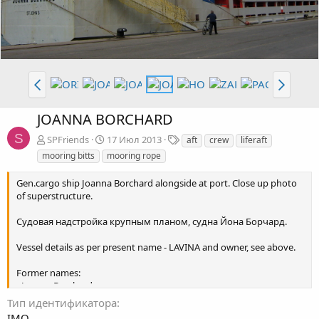
JOANNA BORCHARD
S
Т
SPFriends
17 Июл 2013
aft
crew
liferaft
е
mooring bitts
mooring rope
г
и
Gen.cargo ship Joanna Borchard alongside at port. Close up photo
of superstructure.
Судовая надстройка крупным планом, судна Йона Борчард.
Vessel details as per present name - LAVINA and owner, see above.
Former names:
- Joanna Borchard
- Patricia S
Тип идентификатора
- Susan Borchard
IMO