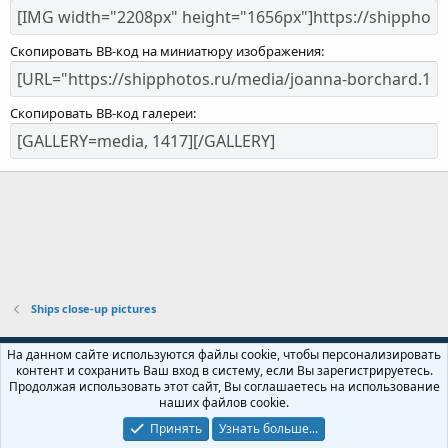
Скопировать BB-код на миниатюру изображения
Скопировать BB-код галереи
Ships close-up pictures
Russian (RU)
На данном сайте используются файлы cookie, чтобы персонализировать
контент и сохранить Ваш вход в систему, если Вы зарегистрируетесь.
Обратная связь
Условия и правила
Продолжая использовать этот сайт, Вы соглашаетесь на использование
Политика конфиденциальности
Помощь
Главная
R
наших файлов cookie.
S
S
Принять
Узнать больше...
Локализация от
XenForo.Info