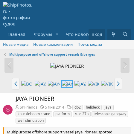
Главная
Форумы
Что нового?
Вход
Медиа
R
Новые медиа
Новые комментарии
Поиск медиа
Multipurpose and offshore support vessels & barges
JAYA PIONEER
Т
SPFriends
5 Янв 2014
dp2
helideck
jaya
S
е
knuckleboom crane
platform
rule 27b
telescopic gangway
г
well stimulation
и
Multipurpose offshore support vessel Jaya Pioneer, spotted