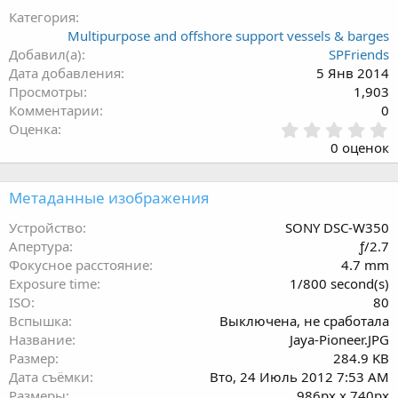
Категория
Multipurpose and offshore support vessels & barges
Добавил(а)
SPFriends
Дата добавления
5 Янв 2014
Просмотры
1,903
Комментарии
0
0
Оценка
.
0 оценок
0
0
з
Метаданные изображения
в
ё
Устройство
SONY DSC-W350
з
Апертура
ƒ/2.7
д
Фокусное расстояние
4.7 mm
Exposure time
1/800 second(s)
ISO
80
Вспышка
Выключена, не сработала
Название
Jaya-Pioneer.JPG
Размер
284.9 KB
Дата съёмки
Вто, 24 Июль 2012 7:53 AM
Размеры
986px x 740px