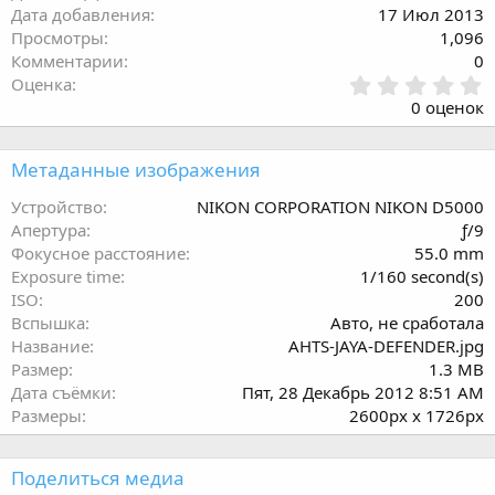
Дата добавления
17 Июл 2013
Просмотры
1,096
Комментарии
0
0
Оценка
.
0 оценок
0
0
з
Метаданные изображения
в
ё
Устройство
NIKON CORPORATION NIKON D5000
з
Апертура
ƒ/9
д
Фокусное расстояние
55.0 mm
Exposure time
1/160 second(s)
ISO
200
Вспышка
Авто, не сработала
Название
AHTS-JAYA-DEFENDER.jpg
Размер
1.3 MB
Дата съёмки
Пят, 28 Декабрь 2012 8:51 AM
Размеры
2600px x 1726px
Поделиться медиа