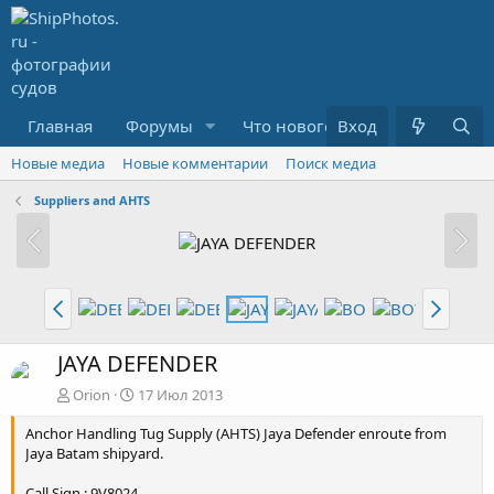
Главная
Форумы
Что нового?
Вход
Медиа
R
Новые медиа
Новые комментарии
Поиск медиа
Suppliers and AHTS
JAYA DEFENDER
Orion
17 Июл 2013
Anchor Handling Tug Supply (AHTS) Jaya Defender enroute from
Jaya Batam shipyard.
Call Sign : 9V8024