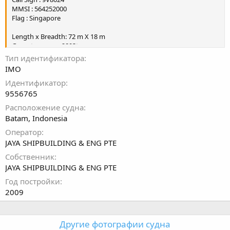
MMSI : 564252000
Flag : Singapore
Length x Breadth: 72 m X 18 m
Gross tonnage : 2893t
DWT : 2475t
Тип идентификатора
IMO
DP class: 2
Идентификатор
DP desk: Kongsberg K-Pos (?)
9556765
Расположение судна
Batam, Indonesia
Оператор
JAYA SHIPBUILDING & ENG PTE
Собственник
JAYA SHIPBUILDING & ENG PTE
Год постройки
2009
Другие фотографии судна