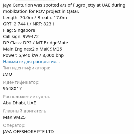
г
Jaya Centurion was spotted a/s of Fugro jetty at UAE during
и
mobilzation for ROV project in Qatar.
Length: 70.0m / Breath: 17.0m
GRT: 2.744 t / NRT: 823 t
Flag: Singapore
Call sign: 9V9472
DP Class: DP2 / MT BridgeMate
Main Engines:2 x MaK 9M25
Power: 5,940 kW / 8,000 bhp
Нажмите для раскрытия...
Тип идентификатора
IMO
Идентификатор
9548017
Расположение судна
Abu Dhabi, UAE
Главный двигатель
MaK 9M25
Оператор
JAYA OFFSHORE PTE LTD