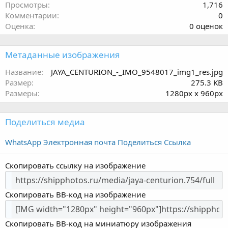
Просмотры
1,716
Комментарии
0
0
Оценка
0 оценок
.
0
Метаданные изображения
0
з
Название
JAYA_CENTURION_-_IMO_9548017_img1_res.jpg
в
Размер
275.3 KB
ё
Размеры
1280px x 960px
з
д
Поделиться медиа
WhatsApp
Электронная почта
Поделиться
Ссылка
Скопировать ссылку на изображение
Скопировать BB-код на изображение
Скопировать BB-код на миниатюру изображения