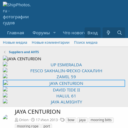
Главная
Форумы
Что нового?
Вход
Медиа
R
Новые медиа
Новые комментарии
Поиск медиа
Suppliers and AHTS
JAYA CENTURION
Т
Orion
17 Июл 2013
bow
jaya
mooring bitts
е
mooring rope
port