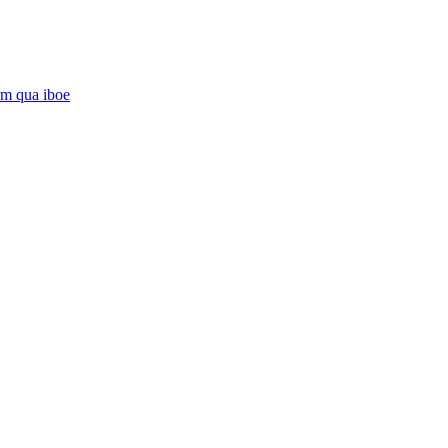
orm
qua iboe