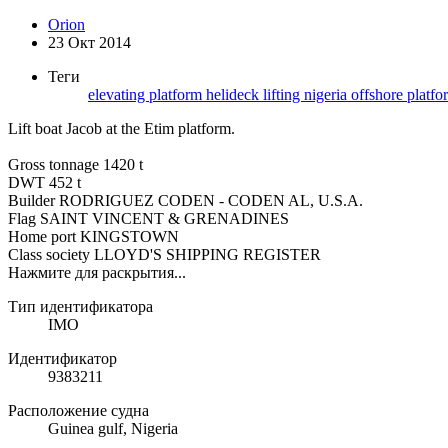
Orion
23 Окт 2014
Теги
elevating platform
helideck
lifting
nigeria
offshore
platf
Lift boat Jacob at the Etim platform.
Gross tonnage 1420 t
DWT 452 t
Builder RODRIGUEZ CODEN - CODEN AL, U.S.A.
Flag SAINT VINCENT & GRENADINES
Home port KINGSTOWN
Class society LLOYD'S SHIPPING REGISTER
Нажмите для раскрытия...
Тип идентификатора
IMO
Идентификатор
9383211
Расположение судна
Guinea gulf, Nigeria