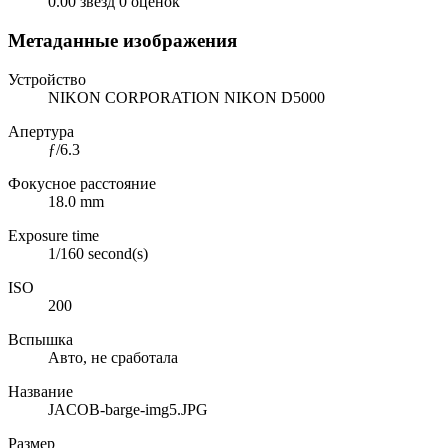
0.00 звёзд
0 оценок
Метаданные изображения
Устройство
NIKON CORPORATION NIKON D5000
Апертура
ƒ/6.3
Фокусное расстояние
18.0 mm
Exposure time
1/160 second(s)
ISO
200
Вспышка
Авто, не сработала
Название
JACOB-barge-img5.JPG
Размер