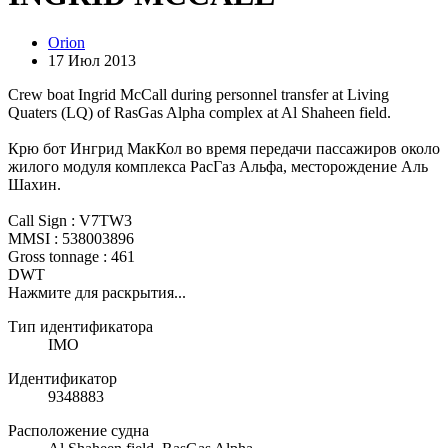
Orion
17 Июл 2013
Crew boat Ingrid McCall during personnel transfer at Living
Quaters (LQ) of RasGas Alpha complex at Al Shaheen field.
Крю бот Ингрид МакКол во время передачи пассажиров около
жилого модуля комплекса РасГаз Альфа, месторождение Аль
Шахин.
Call Sign : V7TW3
MMSI : 538003896
Gross tonnage : 461
DWT
Нажмите для раскрытия...
Тип идентификатора
IMO
Идентификатор
9348883
Расположение судна