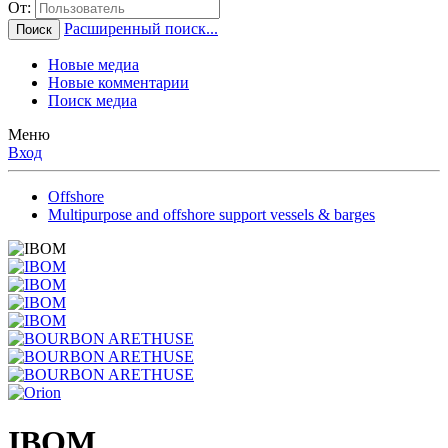
От:
Расширенный поиск...
Поиск
Новые медиа
Новые комментарии
Поиск медиа
Меню
Вход
Offshore
Multipurpose and offshore support vessels & barges
IBOM