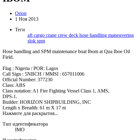
Orion
1 Ноя 2013
Теги
aft
cargo
crane
crew
deck
hose handling
maneuvering
slok
spm
Hose handling and SPM maintenance boat Ibom at Qua Iboe Oil
Field.
Flag : Nigeria / POR: Lagos
Call Sign : 5NBCH / MMSI : 657011006
Ofﬁcial Number: 377230
Class: ABS
Class notation: A1 Fire Fighting Vessel Class 1, AMS,
DPS-1.
Builder: HORIZON SHIPBUILDING, INC
Length x Breadth: 61 m X 17 m
Нажмите для раскрытия...
Тип идентификатора
IMO