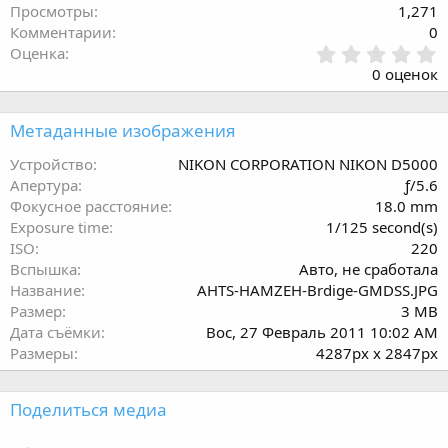
Просмотры
1,271
Комментарии
0
0
Оценка
.
0 оценок
0
0
з
Метаданные изображения
в
ё
Устройство
NIKON CORPORATION NIKON D5000
з
Апертура
ƒ/5.6
д
Фокусное расстояние
18.0 mm
Exposure time
1/125 second(s)
ISO
220
Вспышка
Авто, не сработала
Название
AHTS-HAMZEH-Brdige-GMDSS.JPG
Размер
3 MB
Дата съёмки
Вос, 27 Февраль 2011 10:02 AM
Размеры
4287px x 2847px
Поделиться медиа