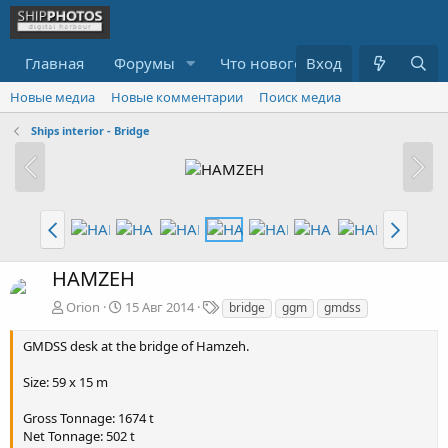
Главная
Форумы
Что нового?
Вход
Медиа
R
Новые медиа
Новые комментарии
Поиск медиа
Ships interior - Bridge
HAMZEH
Т
Orion
15 Авг 2014
bridge
ggm
gmdss
е
г
GMDSS desk at the bridge of Hamzeh.
и
Size: 59 x 15 m
Gross Tonnage: 1674 t
Net Tonnage: 502 t