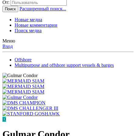
От:
Расширенный поиск...
Поиск
Новые медиа
Новые комментарии
Поиск медиа
Меню
Вход
Offshore
Multipurpose and offshore support vessels & barges
D
Gulmar Condor