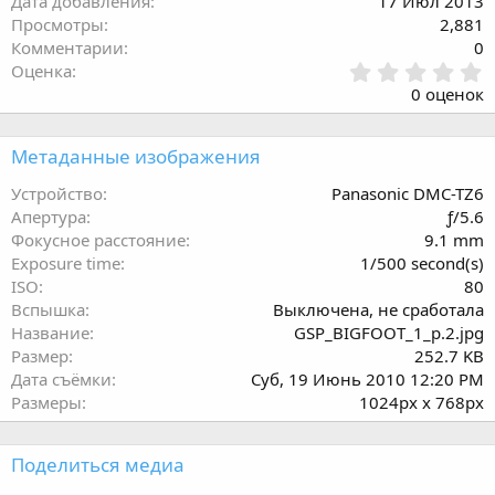
Дата добавления
17 Июл 2013
Просмотры
2,881
Комментарии
0
0
Оценка
.
0 оценок
0
0
з
Метаданные изображения
в
ё
Устройство
Panasonic DMC-TZ6
з
Апертура
ƒ/5.6
д
Фокусное расстояние
9.1 mm
Exposure time
1/500 second(s)
ISO
80
Вспышка
Выключена, не сработала
Название
GSP_BIGFOOT_1_p.2.jpg
Размер
252.7 KB
Дата съёмки
Суб, 19 Июнь 2010 12:20 PM
Размеры
1024px x 768px
Поделиться медиа