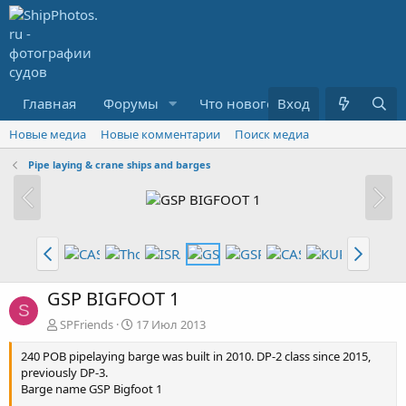
Главная
Форумы
Что нового?
Вход
Медиа
R
Новые медиа
Новые комментарии
Поиск медиа
Pipe laying & crane ships and barges
GSP BIGFOOT 1
S
SPFriends
17 Июл 2013
240 POB pipelaying barge was built in 2010. DP-2 class since 2015,
previously DP-3.
Barge name GSP Bigfoot 1
———