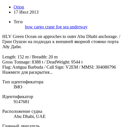
Orion
17 Июл 2013
Теги
bow
cargo
crane
fog
sea
underway
HLV Green Ocean on approches to outer Abu Dhabi anchorage. /
Грин Оушэн на подходах к внешней якорной стоянке порта
Абу Даби.
Length: 152 m / Breadth: 20 m
Gross Tonnage: 8388 t / DeadWeight: 9544 t
Flag: Antigua Barbuda / Call Sign: V2EM / MMSI: 304080796
Нажмите для раскрытия...
Тип идентификатора
IMO
Идентификатор
9147681
Расположение судна
Abu Dhabi, UAE
Главный двигатель