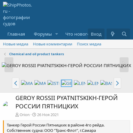
Главная
Форумы
Что нового?
Вход
Медиа
R
Новые медиа
Новые комментарии
Поиск медиа
Chemical and oil product tankers
GEROY ROSSII PYATNITSKIKH-ГЕРОЙ
РОССИИ ПЯТНИЦКИХ
Orion
26 Ноя 2021
Танкер Герой России Пятницких в районе 4го рейда.
Собственник судна: ООО "Транс-Флот", г.Самара