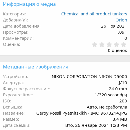
Информация о медиа
Категория
Chemical and oil product tankers
Добавил(а)
Orion
Дата добавления
26 Ноя 2021
Просмотры
1,091
Комментарии
0
0
Оценка
.
0 оценок
0
0
з
Метаданные изображения
в
ё
Устройство
NIKON CORPORATION NIKON D5000
з
Апертура
ƒ/10
д
Фокусное расстояние
24.0 mm
Exposure time
1/320 second(s)
ISO
200
Вспышка
Авто, не сработала
Название
Geroy Rossii Pyatnitskikh - IMO 9673214.JPG
Размер
3.4 MB
Дата съёмки
Вто, 26 Январь 2021 1:23 PM