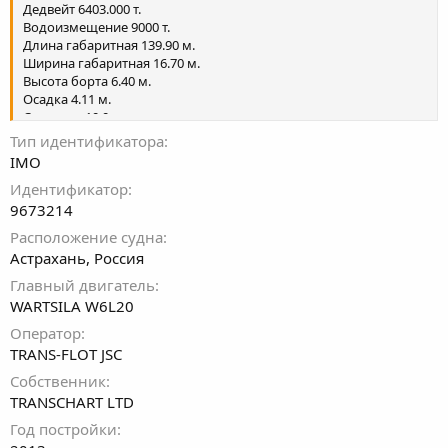
Дедвейт 6403.000 т.
Водоизмещение 9000 т.
Длина габаритная 139.90 м.
Ширина габаритная 16.70 м.
Высота борта 6.40 м.
Осадка 4.11 м.
Скорость 10.0уз
Страна постройки Китай
Тип идентификатора
Строительный номер HCR11
IMO
Идентификатор
9673214
Расположение судна
Астрахань, Россия
Главный двигатель
WARTSILA W6L20
Оператор
TRANS-FLOT JSC
Собственник
TRANSCHART LTD
Год постройки