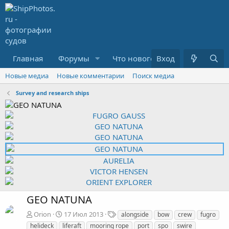
Главная
Форумы
Что нового?
Вход
Медиа
R
Новые медиа
Новые комментарии
Поиск медиа
Survey and research ships
GEO NATUNA
Т
Orion
17 Июл 2013
alongside
bow
crew
fugro
е
helideck
liferaft
mooring rope
port
spo
swire