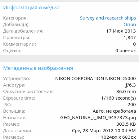
Информация о медиа
Категория
Survey and research ships
Добавил(а)
Orion
Дата добавления
17 Июл 2013
Просмотры
1,847
Комментарии
0
0
Оценка
0 оценок
.
0
Метаданные изображения
0
з
Устройство
NIKON CORPORATION NIKON D5000
в
Апертура
ƒ/6.3
ё
Фокусное расстояние
86.0 mm
з
Exposure time
1/160 second(s)
д
ISO
200
Вспышка
Авто, не сработала
Название
GEO_NATUNA_-_IMO_9437373.jpg
Размер
303.5 KB
Дата съёмки
Сре, 28 Март 2012 10:04 AM
Размеры
1024px x 683px