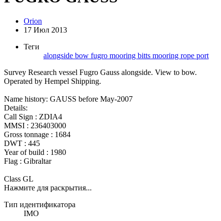
Orion
17 Июл 2013
Теги
alongside
bow
fugro
mooring bitts
mooring rope
port
Survey Research vessel Fugro Gauss alongside. View to bow.
Operated by Hempel Shipping.
Name history: GAUSS before May-2007
Details:
Call Sign : ZDIA4
MMSI : 236403000
Gross tonnage : 1684
DWT : 445
Year of build : 1980
Flag : Gibraltar
Class GL
Нажмите для раскрытия...
Тип идентификатора
IMO