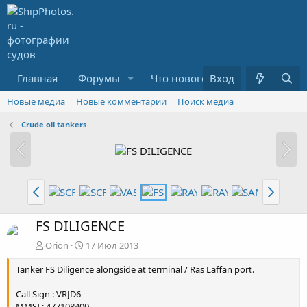
Главная
Форумы
Что нового?
Вход
Медиа
R
Новые медиа
Новые комментарии
Поиск медиа
Crude oil tankers
FS DILIGENCE
Orion
17 Июл 2013
Tanker FS Diligence alongside at terminal / Ras Laffan port.
Call Sign : VRJD6
MMSI : 477108400