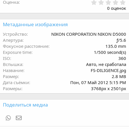
0
Оценка
.
0 оценок
0
0
з
Метаданные изображения
в
ё
Устройство
NIKON CORPORATION NIKON D5000
з
Апертура
ƒ/5.6
д
Фокусное расстояние
135.0 mm
Exposure time
1/500 second(s)
ISO
360
Вспышка
Авто, не сработала
Название
FS-DILIGENCE.jpg
Размер
2.8 MB
Дата съёмки
Пон, 07 Май 2012 5:15 PM
Размеры
3768px x 2501px
Поделиться медиа
WhatsApp
Электронная почта