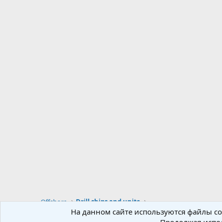
Offshore
Drill ships and units
На данном сайте используются файлы coo