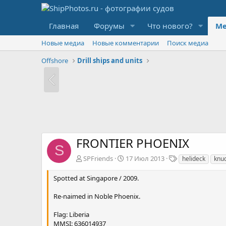
Главная
Форумы
Что нового?
Ме
Новые медиа
Новые комментарии
Поиск медиа
Offshore
Drill ships and units
FRONTIER PHOENIX
S
Т
SPFriends
17 Июл 2013
helideck
knu
е
г
Spotted at Singapore / 2009.
и
Re-naimed in Noble Phoenix.
Flag: Liberia
MMSI: 636014937