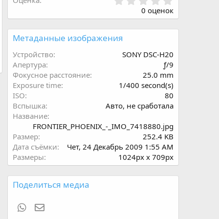
0
Оценка
.
0 оценок
0
0
з
Метаданные изображения
в
ё
Устройство
SONY DSC-H20
з
Апертура
ƒ/9
д
Фокусное расстояние
25.0 mm
Exposure time
1/400 second(s)
ISO
80
Вспышка
Авто, не сработала
Название
FRONTIER_PHOENIX_-_IMO_7418880.jpg
Размер
252.4 KB
Дата съёмки
Чет, 24 Декабрь 2009 1:55 AM
Размеры
1024px x 709px
Поделиться медиа
WhatsApp
Электронная почта