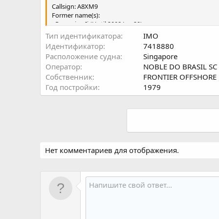
Callsign: A8XM9
Former name(s):
- Peregrine Ii (Until 2008 Jan 29)
- Frontier Deepwater (Until 2006 Jul 19)
Тип идентификатора
IMO
- Peregrine Ii (Until 2005 Feb 20)
Идентификатор
7418880
- Pacnorse I (Until 1996 Jan 31)
Расположение судна
Singapore
Оператор
NOBLE DO BRASIL SC
Gross tonnage: 14,274 tons
Собственник
FRONTIER OFFSHOR
Summer
Год постройки
1979
Нет комментариев для отображения.