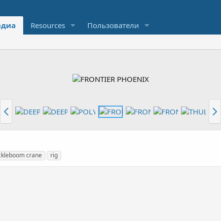
диа
Resources
Пользователи
ckleboom crane
rig