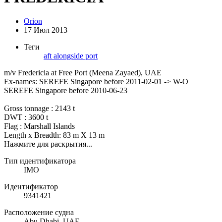
Orion
17 Июл 2013
Теги
aft
alongside
port
m/v Fredericia at Free Port (Meena Zayaed), UAE
Ex-names: SEREFE Singapore before 2011-02-01 -> W-O
SEREFE Singapore before 2010-06-23
Gross tonnage : 2143 t
DWT : 3600 t
Flag : Marshall Islands
Length x Breadth: 83 m X 13 m
Нажмите для раскрытия...
Тип идентификатора
IMO
Идентификатор
9341421
Расположение судна
Abu Dhabi, UAE