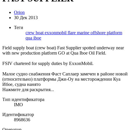
Orion
30 Дек 2013
Теги
crew boat
exxonmobil
flare
marine
offshore
platform
qua iboe
Field supply boat (crew boat) Fast Supplier spotted underway near
with new production platform GO at Qua Iboe Oil Field.
FSIV chartered for supply duties by ExxonMobil.
Малое судно снабжения Фаст Саплаер замечен в районе новой
(относительно) платформы Джи-Оу на месторождении Куа
Ибое, судна нанято
Нажмите для раскрытия...
Тип идентификатора
IMO
Идентификатор
8968636
Оператор