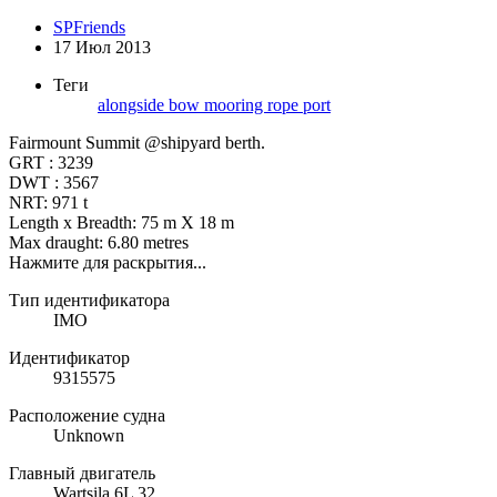
SPFriends
17 Июл 2013
Теги
alongside
bow
mooring rope
port
Fairmount Summit @shipyard berth.
GRT : 3239
DWT : 3567
NRT: 971 t
Length x Breadth: 75 m X 18 m
Max draught: 6.80 metres
Нажмите для раскрытия...
Тип идентификатора
IMO
Идентификатор
9315575
Расположение судна
Unknown
Главный двигатель
Wartsila 6L 32