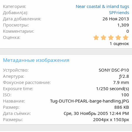
Категория
Near coastal & inland tugs
Добавил(а)
SPFriends
Дата добавления
26 Ноя 2013
Просмотры
1,309
Комментарии
0
5
Оценка
.
1 оценок
0
0
з
Метаданные изображения
в
ё
Устройство
SONY DSC-P10
з
Апертура
ƒ/2.8
д
Фокусное расстояние
7.9 mm
Exposure time
1/250 second(s)
ISO
100
Название
Tug-DUTCH-PEARL-barge-handling.JPG
Размер
886 KB
Дата съёмки
Сре, 30 Ноябрь 2005 12:44 PM
Размеры
2004px x 1503px