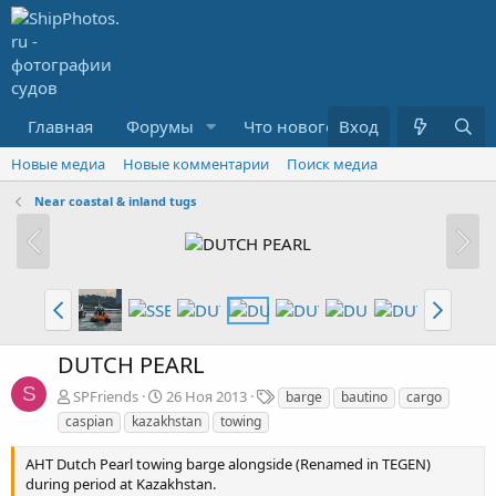
Главная
Форумы
Что нового?
Вход
Медиа
R
Новые медиа
Новые комментарии
Поиск медиа
Near coastal & inland tugs
DUTCH PEARL
S
Т
SPFriends
26 Ноя 2013
barge
bautino
cargo
е
caspian
kazakhstan
towing
г
и
AHT Dutch Pearl towing barge alongside (Renamed in TEGEN)
during period at Kazakhstan.