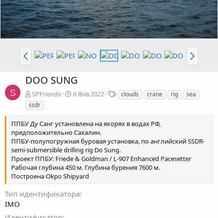
DOO SUNG
S
Т
SPFriends
6 Янв 2022
clouds
crane
rig
sea
е
ssdr
г
и
ППБУ Ду Санг установлена на якорях в водах РФ,
предположительно Сахалин.
ППБУ-полупогружная буровая установка, по английский SSDR-
semi-submersible drilling rig Do Sung.
Проект ППБУ: Friede & Goldman / L-907 Enhanced Pacesetter
Рабочая глубина 450 м. Глубина бурения 7600 м.
Построена Okpo Shipyard
Тип идентификатора
IMO
Идентификатор