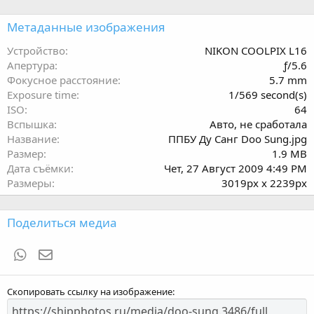
0
з
Метаданные изображения
в
ё
Устройство
NIKON COOLPIX L16
з
Апертура
ƒ/5.6
д
Фокусное расстояние
5.7 mm
Exposure time
1/569 second(s)
ISO
64
Вспышка
Авто, не сработала
Название
ППБУ Ду Санг Doo Sung.jpg
Размер
1.9 MB
Дата съёмки
Чет, 27 Август 2009 4:49 PM
Размеры
3019px x 2239px
Поделиться медиа
WhatsApp
Электронная почта
Скопировать ссылку на изображение