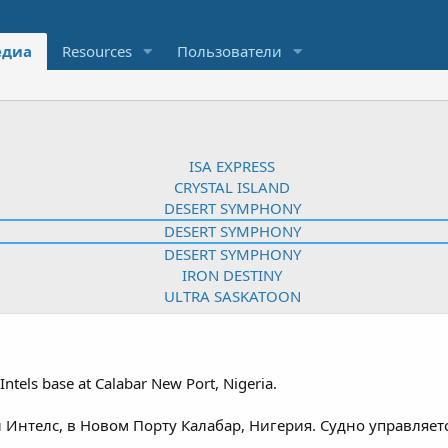
диа
Resources
Пользователи
ntels base at Calabar New Port, Nigeria.
й Интелс, в Новом Порту Калабар, Нигерия. Судно управляе