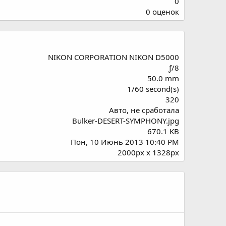
0
0
0 оценок
.
0
0
з
NIKON CORPORATION NIKON D5000
в
ƒ/8
ё
50.0 mm
з
1/60 second(s)
д
320
Авто, не сработала
Bulker-DESERT-SYMPHONY.jpg
670.1 KB
Пон, 10 Июнь 2013 10:40 PM
2000px x 1328px