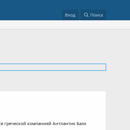
Вход
Поиск
тся греческой компанией Антлантик Балк