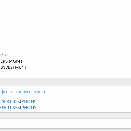
eria
IERS MGMT
 INVESTMENT
 фотографии судна