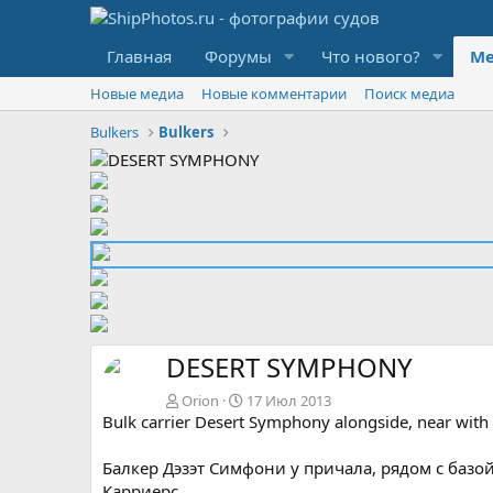
Главная
Форумы
Что нового?
Ме
Новые медиа
Новые комментарии
Поиск медиа
Bulkers
Bulkers
DESERT SYMPHONY
Orion
17 Июл 2013
Bulk carrier Desert Symphony alongside, near with I
Балкер Дэзэт Симфони у причала, рядом с базо
Карриерс.