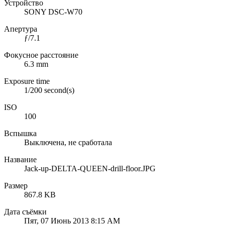
Устройство
SONY DSC-W70
Апертура
ƒ/7.1
Фокусное расстояние
6.3 mm
Exposure time
1/200 second(s)
ISO
100
Вспышка
Выключена, не сработала
Название
Jack-up-DELTA-QUEEN-drill-floor.JPG
Размер
867.8 KB
Дата съёмки
Пят, 07 Июнь 2013 8:15 AM