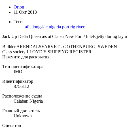
Orion
11 Окт 2013
Теги
aft
alongside
nigeria
port
rig
river
Jack Up Delta Queen a/s at Clabar New Port / Intels jetty during lay u
Builder ARENDALSVARVET - GOTHENBURG, SWEDEN
Class society LLOYD´S SHIPPING REGISTER
Нажмите для раскрытия...
Тип идентификатора
IMO
Идентификатор
8756112
Расположение судна
Calabar, Nigeria
Главный двигатель
Unknown
Оператор