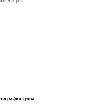
бое, Нигерия.
отографии судна