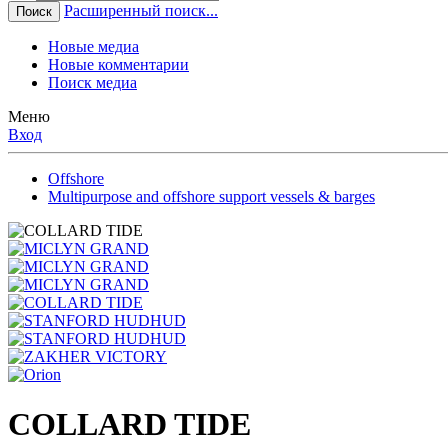
Расширенный поиск...
Поиск
Новые медиа
Новые комментарии
Поиск медиа
Меню
Вход
Offshore
Multipurpose and offshore support vessels & barges
COLLARD TIDE