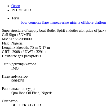
Orion
29 Сен 2013
Теги
bow
complex
flare
maneuvering
nigeria
offshore
platfo
Superstructure of supply boat Butler Spirit at duties alongside of jack 
Call Sign : 5NMF6
MMSI : 657968000
Flag : Nigeria
Length x Breadth: 75 m X 17 m
GRT : 2908 t / DWT : 3291 t
Нажмите для раскрытия...
Тип идентификатора
IMO
Идентификатор
9664251
Расположение судна
Qua Iboe Oil Field, Nigeria
Оператор
BUTLER AG LTD