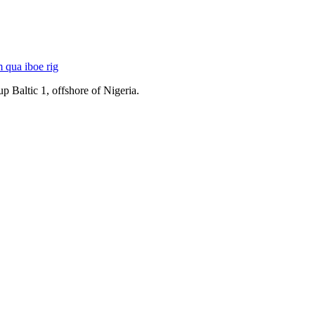
rm
qua iboe
rig
up Baltic 1, offshore of Nigeria.