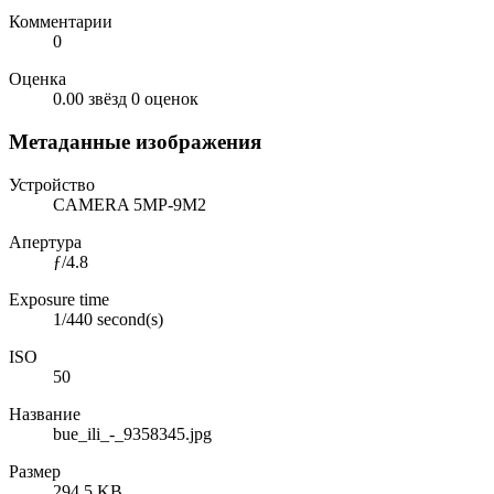
Комментарии
0
Оценка
0.00 звёзд
0 оценок
Метаданные изображения
Устройство
CAMERA 5MP-9M2
Апертура
ƒ/4.8
Exposure time
1/440 second(s)
ISO
50
Название
bue_ili_-_9358345.jpg
Размер
294.5 KB