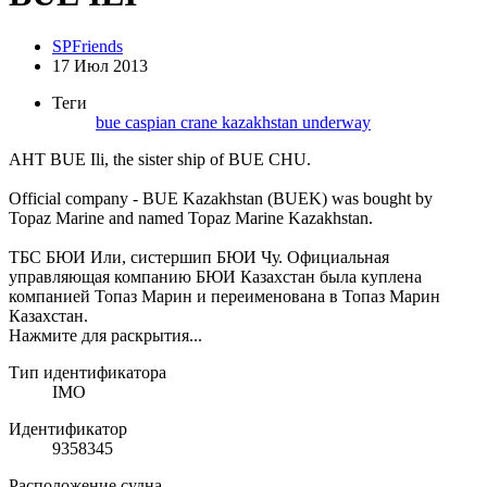
SPFriends
17 Июл 2013
Теги
bue
caspian
crane
kazakhstan
underway
AHT BUE Ili, the sister ship of BUE CHU.
Official company - BUE Kazakhstan (BUEK) was bought by
Topaz Marine and named Topaz Marine Kazakhstan.
ТБС БЮИ Или, систершип БЮИ Чу. Официальная
управляющая компанию БЮИ Казахстан была куплена
компанией Топаз Марин и переименована в Топаз Марин
Казахстан.
Нажмите для раскрытия...
Тип идентификатора
IMO
Идентификатор
9358345
Расположение судна