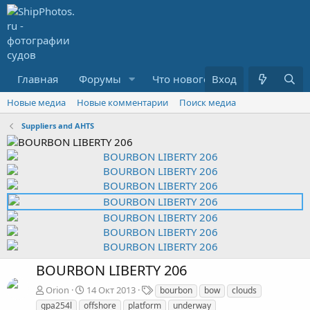
Главная
Форумы
Что нового?
Вход
Медиа
R
Новые медиа
Новые комментарии
Поиск медиа
Suppliers and AHTS
BOURBON LIBERTY 206
Т
Orion
14 Окт 2013
bourbon
bow
clouds
е
gpa254l
offshore
platform
underway