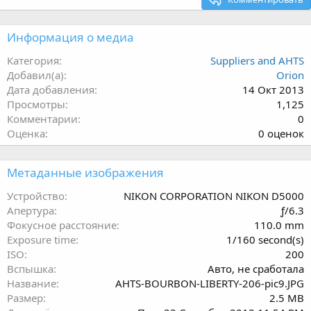
Информация о медиа
Категория
Suppliers and AHTS
Добавил(а)
Orion
Дата добавления
14 Окт 2013
Просмотры
1,125
Комментарии
0
0
Оценка
0 оценок
.
0
Метаданные изображения
0
з
Устройство
NIKON CORPORATION NIKON D5000
в
Апертура
ƒ/6.3
ё
Фокусное расстояние
110.0 mm
з
Exposure time
1/160 second(s)
д
ISO
200
Вспышка
Авто, не сработала
Название
AHTS-BOURBON-LIBERTY-206-pic9.JPG
Размер
2.5 MB