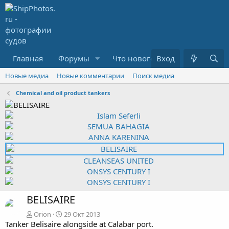
Главная
Форумы
Что нового?
Вход
Медиа
R
Новые медиа
Новые комментарии
Поиск медиа
Chemical and oil product tankers
BELISAIRE
Orion
29 Окт 2013
Tanker Belisaire alongside at Calabar port.