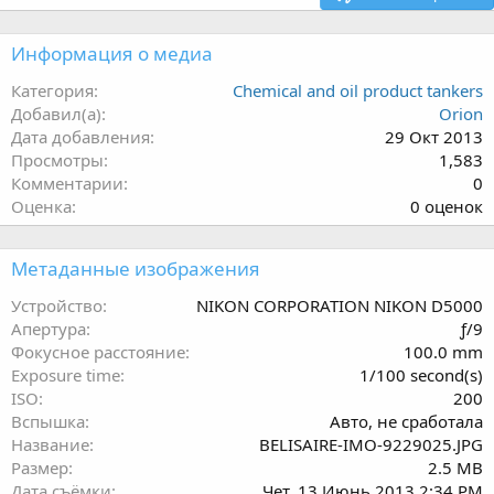
Информация о медиа
Категория
Chemical and oil product tankers
Добавил(а)
Orion
Дата добавления
29 Окт 2013
Просмотры
1,583
Комментарии
0
0
Оценка
0 оценок
.
0
Метаданные изображения
0
з
Устройство
NIKON CORPORATION NIKON D5000
в
Апертура
ƒ/9
ё
Фокусное расстояние
100.0 mm
з
Exposure time
1/100 second(s)
д
ISO
200
Вспышка
Авто, не сработала
Название
BELISAIRE-IMO-9229025.JPG
Размер
2.5 MB
Дата съёмки
Чет, 13 Июнь 2013 2:34 PM