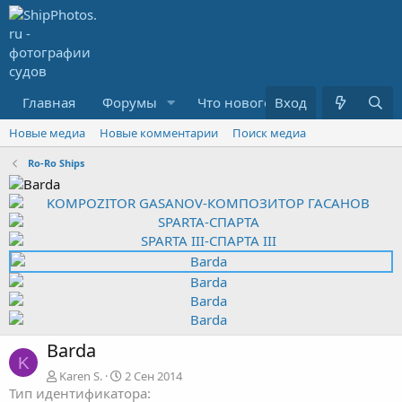
Главная
Форумы
Что нового?
Вход
Медиа
R
Новые медиа
Новые комментарии
Поиск медиа
Ro-Ro Ships
Barda
K
Karen S.
2 Сен 2014
Тип идентификатора