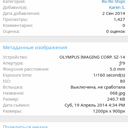
Категория
Ro-Ro Ships
Добавил(а)
Karen S.
Дата добавления
2 Сен 2014
Просмотры
1,427
Комментарии
0
0
Оценка
0 оценок
.
0
Метаданные изображения
0
з
Устройство
OLYMPUS IMAGING CORP. SZ-14
в
Апертура
ƒ/9
ё
Фокусное расстояние
5.0 mm
з
Exposure time
1/160 second(s)
д
ISO
80
Вспышка
Выключена, не сработала
Название
068.jpg
Размер
240.7 KB
Дата съёмки
Суб, 19 Апрель 2014 4:34 PM
Размеры
1200px x 900px
Поделиться медиа